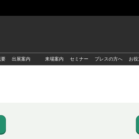
概要
出展案内
来場案内
セミナー
プレスの方へ
お役
国際 雑貨 EXPO
国際 ベビー＆キッズ EXPO
国際 ファッション雑貨
EXPO
国際 ヘルス＆ビューティグ
ッズ EXPO
国際 テーブル＆キッチンウ
ェア EXPO