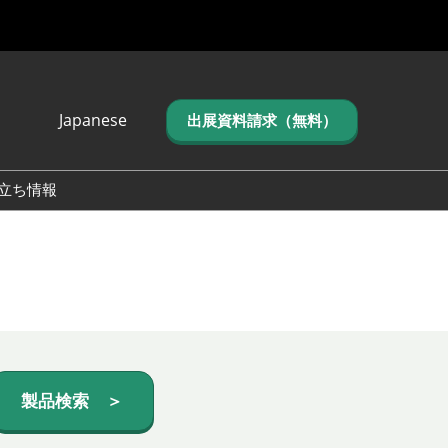
Japanese
出展資料請求（無料）
Japanese
English
立ち情報
简体中文
繁体中文
한국어 (네이버 블
로그)
製品検索 ＞