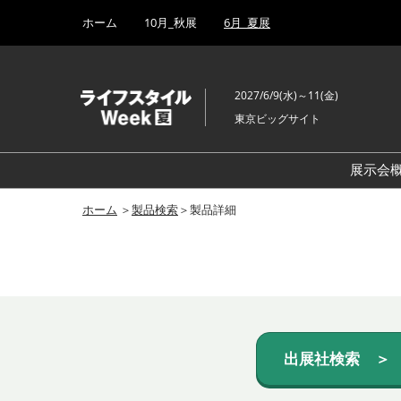
Press
ス
ホーム
10月_秋展
6月_夏展
Escape
キ
to
ッ
close
プ
the
2027/6/9(水)～11(金)
し
menu.
東京ビッグサイト
て
進
む
展示会
ホーム
＞
製品検索
＞製品詳細
出展社検索 ＞