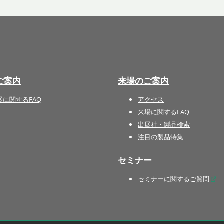
国際 文具・紙製品展 - ISOT
DESIGN TOKYO - 国際 デザ
イン製品展 -
推し活 EXPO
インバウンド向けグッズ
ご案内
来場のご案内
EXPO
“ときめく“デザインパッケー
展に関するFAQ
アクセス
ジEXPO
来場に関するFAQ
出展社・製品検索
注目の製品特集
セミナー
セミナーに関するご質問