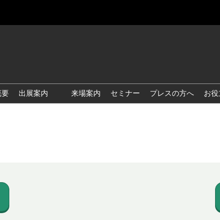
概要
出展案内
来場案内
セミナー
プレスの方へ
お役
国際 雑貨 EXPO
国際 ベビー＆キッズ EXPO
国際 ファッション雑貨
EXPO
国際 ヘルス＆ビューティグ
ッズ EXPO
国際 テーブル＆キッチンウ
ェア EXPO