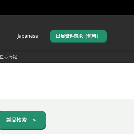
Japanese
出展資料請求（無料）
Japanese
English
立ち情報
简体中文
繁体中文
한국어 (네이버 블
로그)
製品検索 ＞