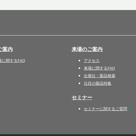
国際 文具・紙製品展 - ISOT
DESIGN TOKYO - 国際 デザ
イン製品展 -
推し活 EXPO
インバウンド向けグッズ
ご案内
来場のご案内
EXPO
“ときめく“デザインパッケー
展に関するFAQ
アクセス
ジEXPO
来場に関するFAQ
出展社・製品検索
注目の製品特集
セミナー
セミナーに関するご質問