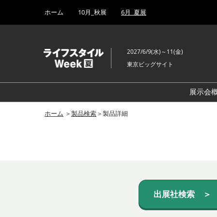
Press
ス
ホーム
10月_秋展
6月_夏展
Escape
キ
to
ッ
close
プ
the
2027/6/9(水)～11(金)
し
menu.
東京ビッグサイト
て
進
む
展示会
ホーム
＞
製品検索
＞製品詳細
出展社検索 ＞