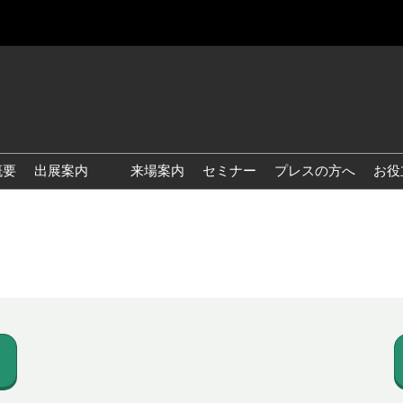
概要
出展案内
来場案内
セミナー
プレスの方へ
お役
国際 雑貨 EXPO
国際 ベビー＆キッズ EXPO
国際 ファッション雑貨
EXPO
国際 ヘルス＆ビューティグ
ッズ EXPO
国際 テーブル＆キッチンウ
ェア EXPO