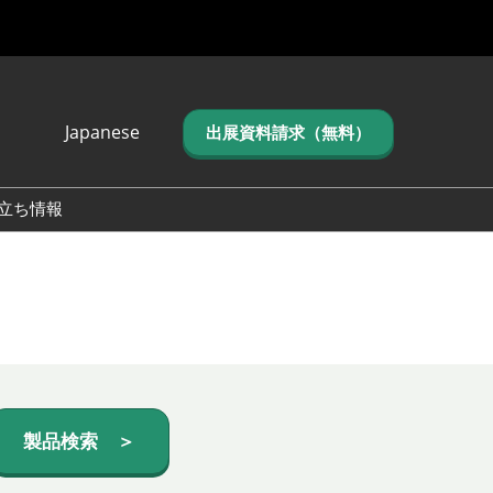
Japanese
出展資料請求（無料）
Japanese
English
立ち情報
简体中文
繁体中文
한국어 (네이버 블
로그)
製品検索 ＞