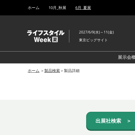
Press
ス
ホーム
10月_秋展
6月_夏展
Escape
キ
to
ッ
close
プ
the
2027/6/9(水)～11(金)
し
menu.
東京ビッグサイト
て
進
む
展示会
ホーム
＞
製品検索
＞製品詳細
出展社検索 ＞