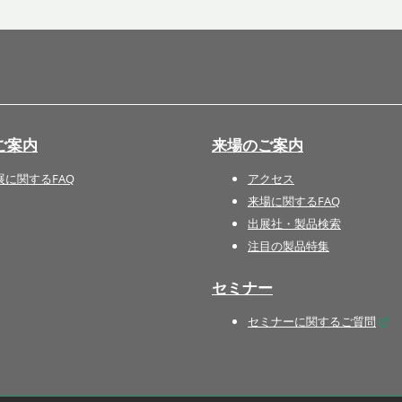
国際 文具・紙製品展 - ISOT
DESIGN TOKYO - 国際 デザ
イン製品展 -
推し活 EXPO
インバウンド向けグッズ
ご案内
来場のご案内
EXPO
“ときめく“デザインパッケー
展に関するFAQ
アクセス
ジEXPO
来場に関するFAQ
出展社・製品検索
注目の製品特集
セミナー
セミナーに関するご質問