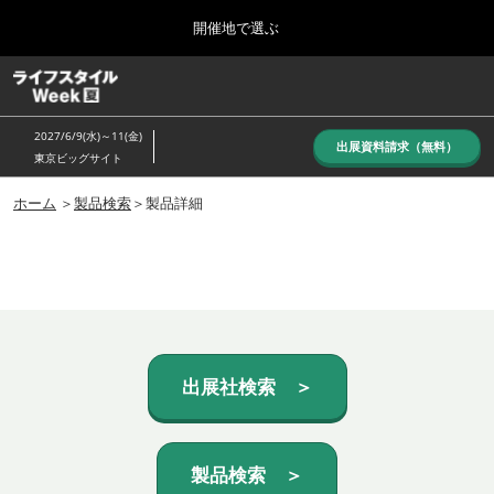
Press
ス
開催地で選ぶ
Escape
キ
to
ッ
close
ホーム
グ
プ
the
ロ
し
ー
menu.
2027/6/9(水)～11(金)
バ
出展資料請求（無料）
て
東京ビッグサイト
ル
進
ナ
10月_秋展
ビ
ホーム
＞
製品検索
＞製品詳細
む
2026年10月07日
ゲ
東京ビッグサイト/Tokyo Big Sight, Japan
ー
シ
ョ
6月_夏展
ン
2027年06月09日
を
東京ビッグサイト/Tokyo Big Sight, Japan
折
り
た
出展社検索 ＞
た
む
製品検索 ＞