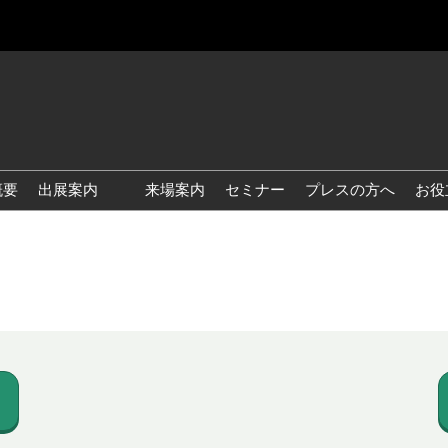
概要
出展案内
来場案内
セミナー
プレスの方へ
お役
国際 雑貨 EXPO
国際 ベビー＆キッズ EXPO
国際 ファッション雑貨
EXPO
国際 ヘルス＆ビューティグ
ッズ EXPO
国際 テーブル＆キッチンウ
ェア EXPO