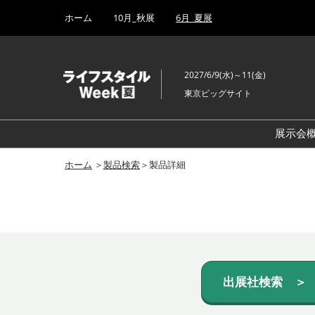
Press
ス
ホーム
10月_秋展
6月_夏展
Escape
キ
to
ッ
close
プ
the
2027/6/9(水)～11(金)
し
menu.
東京ビッグサイト
て
進
む
展示会
ホーム
＞
製品検索
＞製品詳細
出展社検索 ＞