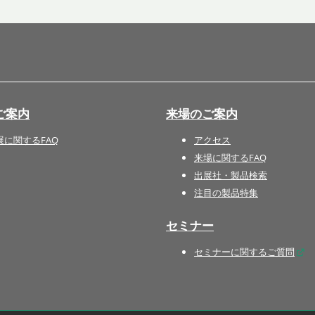
国際 文具・紙製品展 - ISOT
DESIGN TOKYO - 国際 デザ
イン製品展 -
推し活 EXPO
インバウンド向けグッズ
ご案内
来場のご案内
EXPO
“ときめく“デザインパッケー
展に関するFAQ
アクセス
ジEXPO
来場に関するFAQ
出展社・製品検索
注目の製品特集
セミナー
セミナーに関するご質問