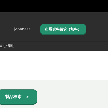
Japanese
出展資料請求（無料）
Japanese
English
立ち情報
简体中文
繁体中文
한국어 (네이버 블
로그)
製品検索 ＞