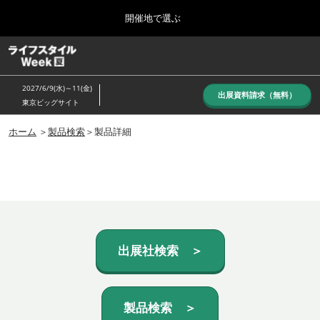
Press
ス
開催地で選ぶ
Escape
キ
to
ッ
close
ホーム
グ
プ
the
ロ
し
ー
menu.
2027/6/9(水)～11(金)
バ
出展資料請求（無料）
て
東京ビッグサイト
ル
進
ナ
10月_秋展
ビ
ホーム
＞
製品検索
＞製品詳細
む
2026年10月07日
ゲ
東京ビッグサイト/Tokyo Big Sight, Japan
ー
シ
ョ
6月_夏展
ン
2027年06月09日
を
東京ビッグサイト/Tokyo Big Sight, Japan
折
り
た
出展社検索 ＞
た
む
製品検索 ＞