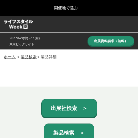
Press
ス
開催地で選ぶ
Escape
キ
to
ッ
close
ホーム
グ
プ
the
ロ
し
ー
menu.
2027/6/9(水)～11(金)
バ
出展資料請求（無料）
て
東京ビッグサイト
ル
進
ナ
10月_秋展
ビ
ホーム
＞
製品検索
＞製品詳細
む
2026年10月07日
ゲ
東京ビッグサイト/Tokyo Big Sight, Japan
ー
シ
ョ
6月_夏展
ン
2027年06月09日
を
東京ビッグサイト/Tokyo Big Sight, Japan
折
り
た
出展社検索 ＞
た
む
製品検索 ＞