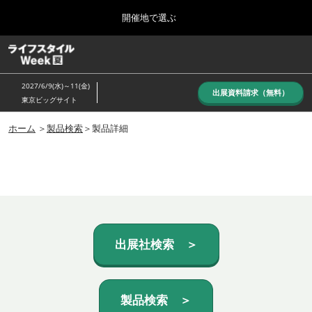
Press
ス
開催地で選ぶ
Escape
キ
to
ッ
close
ホーム
グ
プ
the
ロ
し
ー
menu.
2027/6/9(水)～11(金)
バ
出展資料請求（無料）
て
東京ビッグサイト
ル
進
ナ
10月_秋展
ビ
ホーム
＞
製品検索
＞製品詳細
む
2026年10月07日
ゲ
東京ビッグサイト/Tokyo Big Sight, Japan
ー
シ
ョ
6月_夏展
ン
2027年06月09日
を
東京ビッグサイト/Tokyo Big Sight, Japan
折
り
た
出展社検索 ＞
た
む
製品検索 ＞