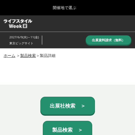
Press
ス
開催地で選ぶ
Escape
キ
to
ッ
close
ホーム
グ
プ
the
ロ
し
ー
menu.
2027/6/9(水)～11(金)
バ
出展資料請求（無料）
て
東京ビッグサイト
ル
進
ナ
10月_秋展
ビ
ホーム
＞
製品検索
＞製品詳細
む
2026年10月07日
ゲ
東京ビッグサイト/Tokyo Big Sight, Japan
ー
シ
ョ
6月_夏展
ン
2027年06月09日
を
東京ビッグサイト/Tokyo Big Sight, Japan
折
り
た
出展社検索 ＞
た
む
製品検索 ＞