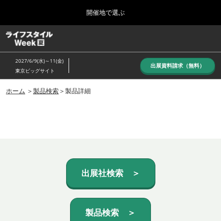
Press
ス
開催地で選ぶ
Escape
キ
to
ッ
close
ホーム
グ
プ
the
ロ
し
ー
menu.
2027/6/9(水)～11(金)
バ
出展資料請求（無料）
て
東京ビッグサイト
ル
進
ナ
10月_秋展
ビ
ホーム
＞
製品検索
＞製品詳細
む
2026年10月07日
ゲ
東京ビッグサイト/Tokyo Big Sight, Japan
ー
シ
ョ
6月_夏展
ン
2027年06月09日
を
東京ビッグサイト/Tokyo Big Sight, Japan
折
り
た
出展社検索 ＞
た
む
製品検索 ＞