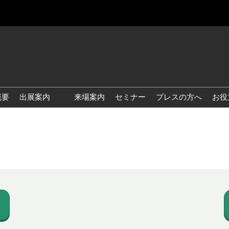
概要
出展案内
来場案内
セミナー
プレスの方へ
お役
国際 雑貨 EXPO
国際 ベビー＆キッズ EXPO
国際 ファッション雑貨
EXPO
国際 ヘルス＆ビューティグ
ッズ EXPO
国際 テーブル＆キッチンウ
ェア EXPO