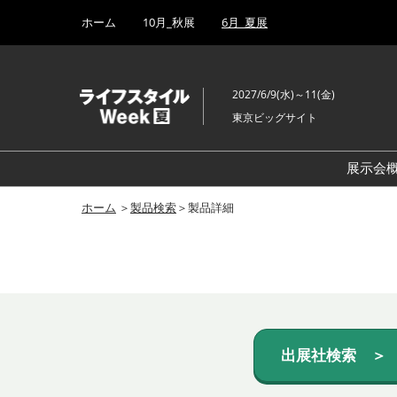
Press
ス
ホーム
10月_秋展
6月_夏展
Escape
キ
to
ッ
close
プ
the
2027/6/9(水)～11(金)
し
menu.
東京ビッグサイト
て
進
む
展示会
ホーム
＞
製品検索
＞製品詳細
出展社検索 ＞