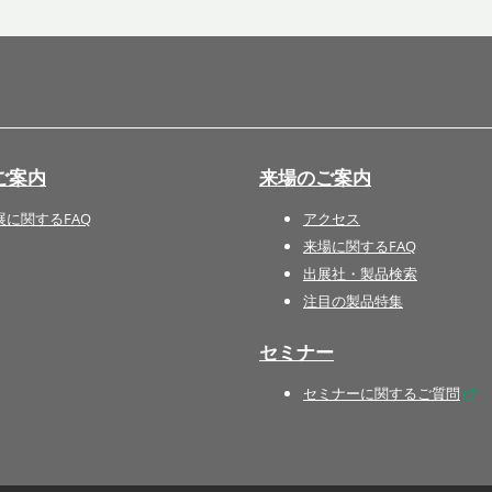
国際 文具・紙製品展 - ISOT
DESIGN TOKYO - 国際 デザ
イン製品展 -
推し活 EXPO
インバウンド向けグッズ
ご案内
来場のご案内
EXPO
“ときめく“デザインパッケー
展に関するFAQ
アクセス
ジEXPO
来場に関するFAQ
出展社・製品検索
注目の製品特集
セミナー
セミナーに関するご質問