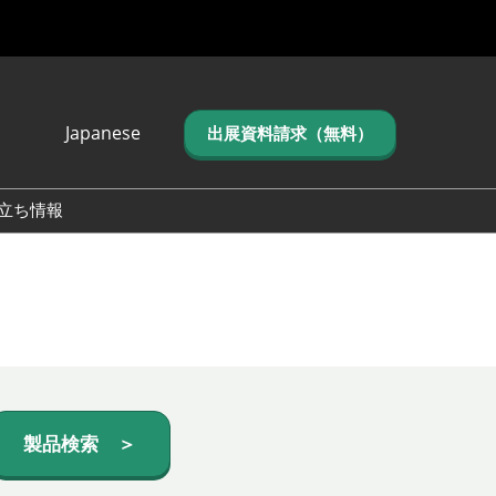
Japanese
出展資料請求（無料）
Japanese
English
立ち情報
简体中文
繁体中文
한국어 (네이버 블
로그)
製品検索 ＞