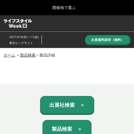
Press
ス
開催地で選ぶ
Escape
キ
to
ッ
close
ホーム
グ
プ
the
ロ
し
ー
menu.
2027/6/9(水)～11(金)
バ
出展資料請求（無料）
て
東京ビッグサイト
ル
進
ナ
10月_秋展
ビ
ホーム
＞
製品検索
＞製品詳細
む
2026年10月07日
ゲ
東京ビッグサイト/Tokyo Big Sight, Japan
ー
シ
ョ
6月_夏展
ン
2027年06月09日
を
東京ビッグサイト/Tokyo Big Sight, Japan
折
り
た
出展社検索 ＞
た
む
製品検索 ＞