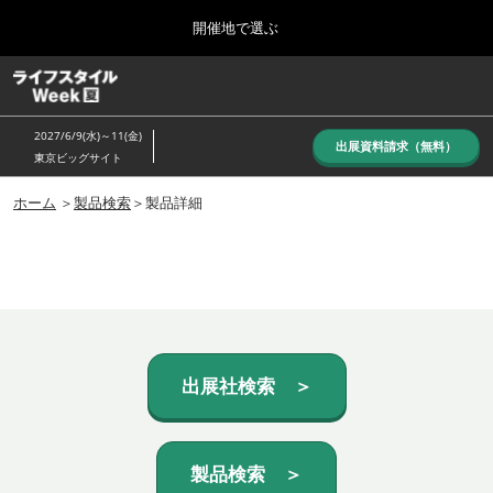
Press
ス
開催地で選ぶ
Escape
キ
to
ッ
close
ホーム
グ
プ
the
ロ
し
ー
menu.
2027/6/9(水)～11(金)
バ
出展資料請求（無料）
て
東京ビッグサイト
ル
進
ナ
10月_秋展
ビ
ホーム
＞
製品検索
＞製品詳細
む
2026年10月07日
ゲ
東京ビッグサイト/Tokyo Big Sight, Japan
ー
シ
ョ
6月_夏展
ン
2027年06月09日
を
東京ビッグサイト/Tokyo Big Sight, Japan
折
り
た
出展社検索 ＞
た
む
製品検索 ＞