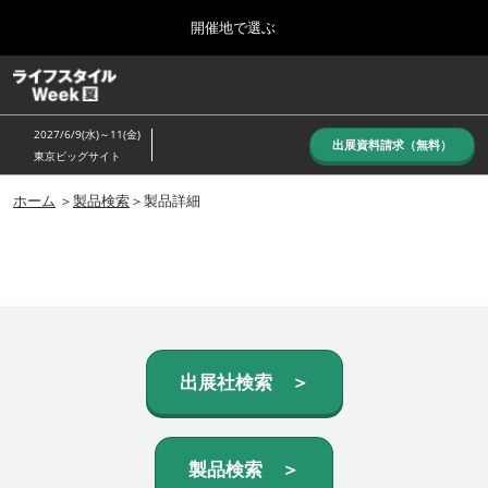
Press
ス
開催地で選ぶ
Escape
キ
to
ッ
close
ホーム
グ
プ
the
ロ
し
ー
menu.
2027/6/9(水)～11(金)
バ
出展資料請求（無料）
て
東京ビッグサイト
ル
進
ナ
10月_秋展
ビ
ホーム
＞
製品検索
＞製品詳細
む
2026年10月07日
ゲ
東京ビッグサイト/Tokyo Big Sight, Japan
ー
シ
ョ
6月_夏展
ン
2027年06月09日
を
東京ビッグサイト/Tokyo Big Sight, Japan
折
り
た
出展社検索 ＞
た
む
製品検索 ＞