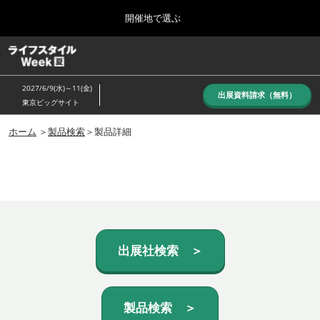
Press
ス
開催地で選ぶ
Escape
キ
to
ッ
close
ホーム
グ
プ
the
ロ
し
ー
menu.
2027/6/9(水)～11(金)
バ
出展資料請求（無料）
て
東京ビッグサイト
ル
進
ナ
10月_秋展
ビ
ホーム
＞
製品検索
＞製品詳細
む
2026年10月07日
ゲ
東京ビッグサイト/Tokyo Big Sight, Japan
ー
シ
ョ
6月_夏展
ン
2027年06月09日
を
東京ビッグサイト/Tokyo Big Sight, Japan
折
り
た
出展社検索 ＞
た
む
製品検索 ＞