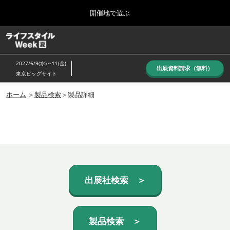
Press
ス
開催地で選ぶ
Escape
キ
to
ッ
close
ホーム
グ
プ
the
ロ
し
ー
menu.
2027/6/9(水)～11(金)
バ
出展資料請求（無料）
て
東京ビッグサイト
ル
進
ナ
10月_秋展
ビ
ホーム
＞
製品検索
＞製品詳細
む
2026年10月07日
ゲ
東京ビッグサイト/Tokyo Big Sight, Japan
ー
シ
ョ
6月_夏展
ン
2027年06月09日
を
東京ビッグサイト/Tokyo Big Sight, Japan
折
り
た
出展社検索 ＞
た
む
製品検索 ＞