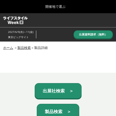
Press
ス
開催地で選ぶ
Escape
キ
to
ッ
close
ホーム
グ
プ
the
ロ
し
ー
menu.
2027/6/9(水)～11(金)
バ
出展資料請求（無料）
て
東京ビッグサイト
ル
進
ナ
10月_秋展
ビ
ホーム
＞
製品検索
＞製品詳細
む
2026年10月07日
ゲ
東京ビッグサイト/Tokyo Big Sight, Japan
ー
シ
ョ
6月_夏展
ン
2027年06月09日
を
東京ビッグサイト/Tokyo Big Sight, Japan
折
り
た
出展社検索 ＞
た
む
製品検索 ＞