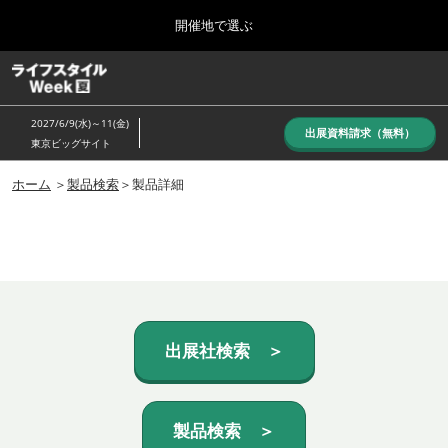
Press
ス
開催地で選ぶ
Escape
キ
to
ッ
close
ホーム
グ
プ
the
ロ
し
ー
menu.
2027/6/9(水)～11(金)
バ
出展資料請求（無料）
て
東京ビッグサイト
ル
進
ナ
10月_秋展
ビ
ホーム
＞
製品検索
＞製品詳細
む
2026年10月07日
ゲ
東京ビッグサイト/Tokyo Big Sight, Japan
ー
シ
ョ
6月_夏展
ン
2027年06月09日
を
東京ビッグサイト/Tokyo Big Sight, Japan
折
り
た
出展社検索 ＞
た
む
製品検索 ＞