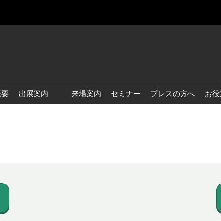
概要
出展案内
来場案内
セミナー
プレスの方へ
お役
国際 雑貨 EXPO
国際 ベビー＆キッズ EXPO
国際 ファッション雑貨
EXPO
国際 ヘルス＆ビューティグ
ッズ EXPO
国際 テーブル＆キッチンウ
ェア EXPO