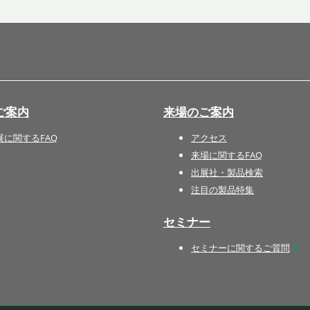
国際 文具・紙製品展 - ISOT
DESIGN TOKYO - 国際 デザ
イン製品展 -
推し活 EXPO
インバウンド向けグッズ
ご案内
来場のご案内
EXPO
“ときめく“デザインパッケー
展に関するFAQ
アクセス
ジEXPO
来場に関するFAQ
出展社・製品検索
注目の製品特集
セミナー
セミナーに関するご質問