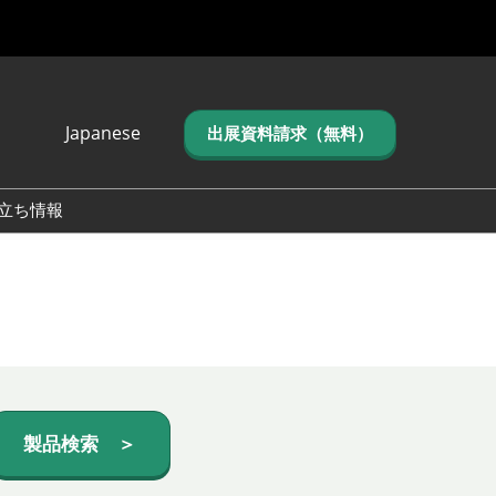
Japanese
出展資料請求（無料）
Japanese
English
立ち情報
简体中文
繁体中文
한국어 (네이버 블
로그)
製品検索 ＞