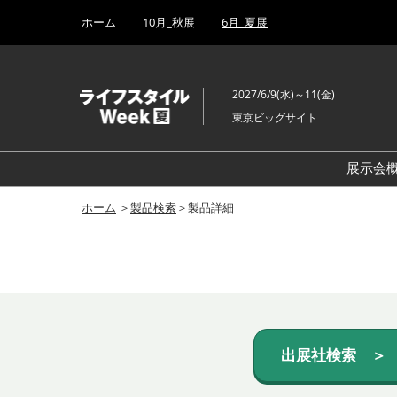
Press
ス
ホーム
10月_秋展
6月_夏展
Escape
キ
to
ッ
close
プ
the
2027/6/9(水)～11(金)
し
menu.
東京ビッグサイト
て
進
む
展示会
ホーム
＞
製品検索
＞製品詳細
出展社検索 ＞