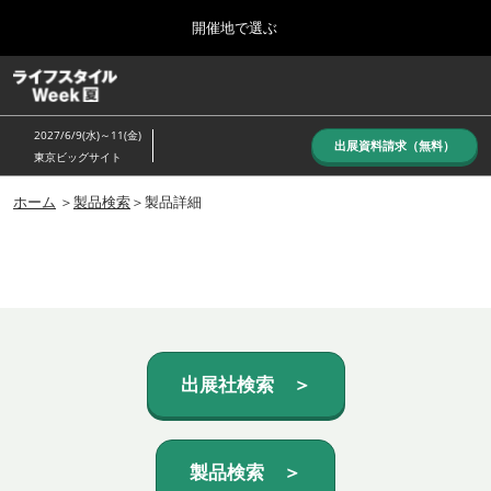
Press
ス
開催地で選ぶ
Escape
キ
to
ッ
close
ホーム
グ
プ
the
ロ
し
ー
menu.
2027/6/9(水)～11(金)
バ
出展資料請求（無料）
て
東京ビッグサイト
ル
進
ナ
10月_秋展
ビ
ホーム
＞
製品検索
＞製品詳細
む
2026年10月07日
ゲ
東京ビッグサイト/Tokyo Big Sight, Japan
ー
シ
ョ
6月_夏展
ン
2027年06月09日
を
東京ビッグサイト/Tokyo Big Sight, Japan
折
り
た
出展社検索 ＞
た
む
製品検索 ＞