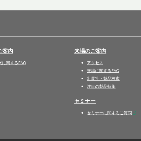
国際 文具・紙製品展 - ISOT
DESIGN TOKYO - 国際 デザ
イン製品展 -
推し活 EXPO
インバウンド向けグッズ
ご案内
来場のご案内
EXPO
“ときめく“デザインパッケー
展に関するFAQ
アクセス
ジEXPO
来場に関するFAQ
出展社・製品検索
注目の製品特集
セミナー
セミナーに関するご質問