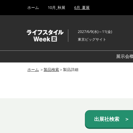
Press
ス
ホーム
10月_秋展
6月_夏展
Escape
キ
to
ッ
close
プ
the
2027/6/9(水)～11(金)
し
menu.
東京ビッグサイト
て
進
む
展示会
ホーム
＞
製品検索
＞製品詳細
出展社検索 ＞