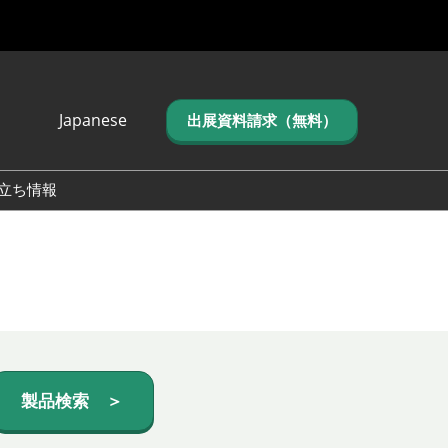
Japanese
出展資料請求（無料）
Japanese
English
立ち情報
简体中文
繁体中文
한국어 (네이버 블
로그)
製品検索 ＞