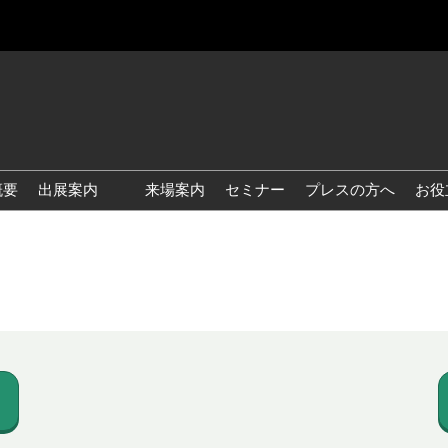
概要
出展案内
来場案内
セミナー
プレスの方へ
お役
国際 雑貨 EXPO
国際 ベビー＆キッズ EXPO
国際 ファッション雑貨
EXPO
国際 ヘルス＆ビューティグ
ッズ EXPO
国際 テーブル＆キッチンウ
ェア EXPO