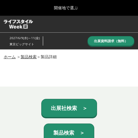
Press
ス
開催地で選ぶ
Escape
キ
to
ッ
close
ホーム
グ
プ
the
ロ
し
ー
menu.
2027/6/9(水)～11(金)
バ
出展資料請求（無料）
て
東京ビッグサイト
ル
進
ナ
10月_秋展
ビ
ホーム
＞
製品検索
＞製品詳細
む
2026年10月07日
ゲ
東京ビッグサイト/Tokyo Big Sight, Japan
ー
シ
ョ
6月_夏展
ン
2027年06月09日
を
東京ビッグサイト/Tokyo Big Sight, Japan
折
り
た
出展社検索 ＞
た
む
製品検索 ＞