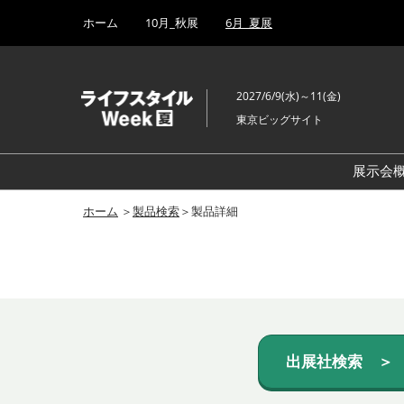
Press
ス
ホーム
10月_秋展
6月_夏展
Escape
キ
to
ッ
close
プ
the
2027/6/9(水)～11(金)
し
menu.
東京ビッグサイト
て
進
む
展示会
ホーム
＞
製品検索
＞製品詳細
出展社検索 ＞