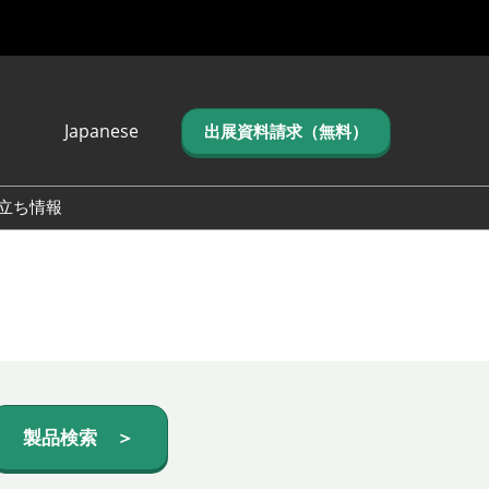
Japanese
出展資料請求（無料）
Japanese
English
立ち情報
简体中文
繁体中文
한국어 (네이버 블
로그)
製品検索 ＞