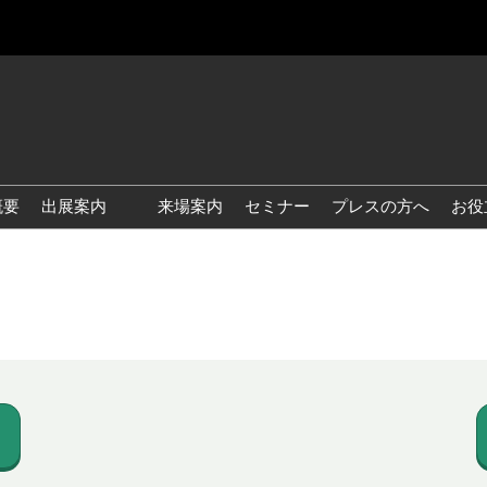
概要
出展案内
来場案内
セミナー
プレスの方へ
お役
国際 雑貨 EXPO
国際 ベビー＆キッズ EXPO
国際 ファッション雑貨
EXPO
国際 ヘルス＆ビューティグ
ッズ EXPO
国際 テーブル＆キッチンウ
ェア EXPO