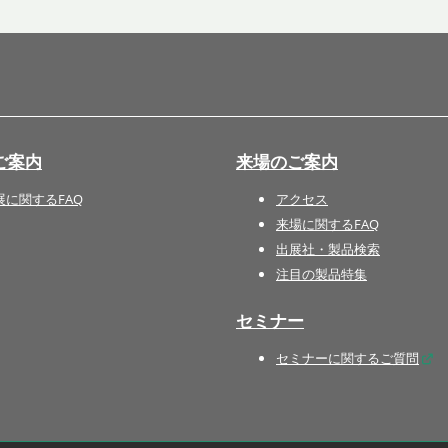
国際 文具・紙製品展 - ISOT
DESIGN TOKYO - 国際 デザ
イン製品展 -
推し活 EXPO
インバウンド向けグッズ
ご案内
来場のご案内
EXPO
“ときめく“デザインパッケー
展に関するFAQ
アクセス
ジEXPO
来場に関するFAQ
出展社・製品検索
注目の製品特集
セミナー
セミナーに関するご質問