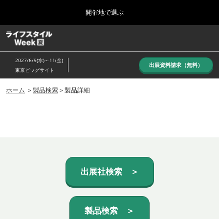
Press
ス
開催地で選ぶ
Escape
キ
to
ッ
close
ホーム
グ
プ
the
ロ
し
ー
menu.
2027/6/9(水)～11(金)
バ
出展資料請求（無料）
て
東京ビッグサイト
ル
進
ナ
10月_秋展
ビ
ホーム
＞
製品検索
＞製品詳細
む
2026年10月07日
ゲ
東京ビッグサイト/Tokyo Big Sight, Japan
ー
シ
ョ
6月_夏展
ン
2027年06月09日
を
東京ビッグサイト/Tokyo Big Sight, Japan
折
り
た
出展社検索 ＞
た
む
製品検索 ＞