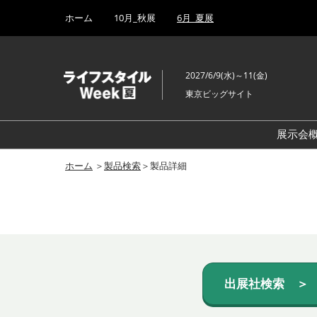
Press
ス
ホーム
10月_秋展
6月_夏展
Escape
キ
to
ッ
close
プ
the
2027/6/9(水)～11(金)
し
menu.
東京ビッグサイト
て
進
む
展示会
ホーム
＞
製品検索
＞製品詳細
出展社検索 ＞