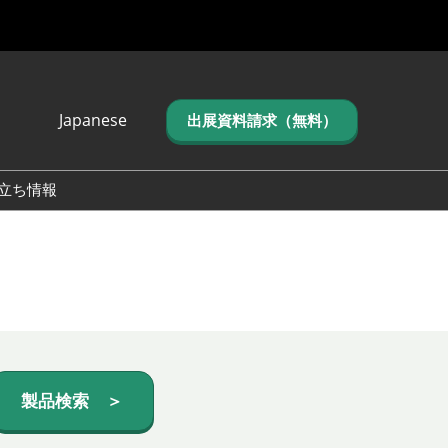
Japanese
出展資料請求（無料）
Japanese
English
立ち情報
简体中文
繁体中文
한국어 (네이버 블
로그)
製品検索 ＞