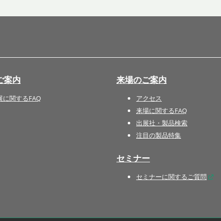
国際 文具・紙製品展 - ISOT
DESIGN TOKYO - 国際 デザ
イン製品展 -
推し活 EXPO
インバウンド向けグッズ
ご案内
来場のご案内
EXPO
“ときめく“デザインパッケー
展に関するFAQ
アクセス
ジEXPO
来場に関するFAQ
出展社・製品検索
注目の製品特集
セミナー
セミナーに関するご質問