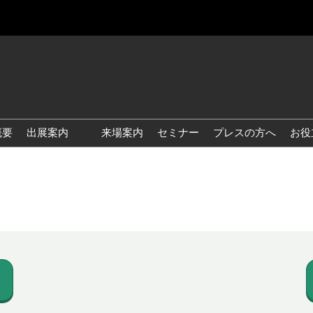
概要
出展案内
来場案内
セミナー
プレスの方へ
お役
国際 雑貨 EXPO
国際 ベビー＆キッズ EXPO
国際 ファッション雑貨
EXPO
国際 ヘルス＆ビューティグ
ッズ EXPO
国際 テーブル＆キッチンウ
ェア EXPO