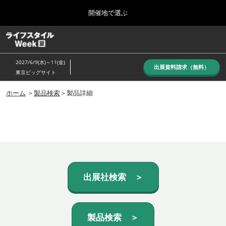
Press
ス
開催地で選ぶ
Escape
キ
to
ッ
close
ホーム
グ
プ
the
ロ
し
ー
menu.
2027/6/9(水)～11(金)
バ
出展資料請求（無料）
て
東京ビッグサイト
ル
進
ナ
10月_秋展
ビ
ホーム
＞
製品検索
＞製品詳細
む
2026年10月07日
ゲ
東京ビッグサイト/Tokyo Big Sight, Japan
ー
シ
ョ
6月_夏展
ン
2027年06月09日
を
東京ビッグサイト/Tokyo Big Sight, Japan
折
り
た
出展社検索 ＞
た
む
製品検索 ＞