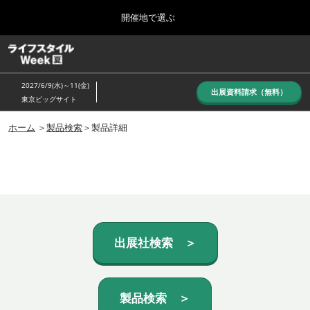
Press
ス
開催地で選ぶ
Escape
キ
to
ッ
close
ホーム
グ
プ
the
ロ
し
ー
menu.
2027/6/9(水)～11(金)
バ
出展資料請求（無料）
て
東京ビッグサイト
ル
進
ナ
10月_秋展
ビ
ホーム
＞
製品検索
＞製品詳細
む
2026年10月07日
ゲ
東京ビッグサイト/Tokyo Big Sight, Japan
ー
シ
ョ
6月_夏展
ン
2027年06月09日
を
東京ビッグサイト/Tokyo Big Sight, Japan
折
り
た
出展社検索 ＞
た
む
製品検索 ＞