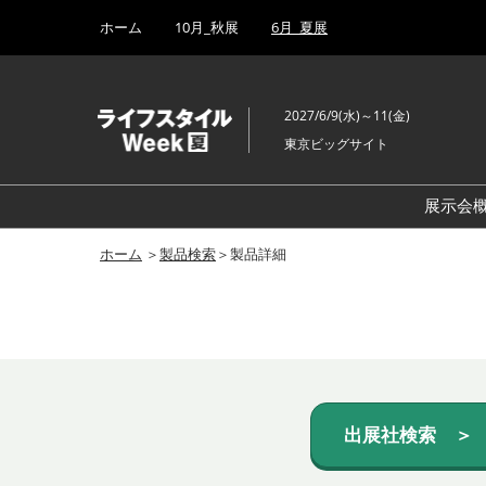
Press
ス
ホーム
10月_秋展
6月_夏展
Escape
キ
to
ッ
close
プ
the
2027/6/9(水)～11(金)
し
menu.
東京ビッグサイト
て
進
む
展示会
ホーム
＞
製品検索
＞製品詳細
出展社検索 ＞