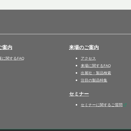
国際 文具・紙製品展 - ISOT
DESIGN TOKYO - 国際 デザ
イン製品展 -
推し活 EXPO
インバウンド向けグッズ
ご案内
来場のご案内
EXPO
“ときめく“デザインパッケー
展に関するFAQ
アクセス
ジEXPO
来場に関するFAQ
出展社・製品検索
注目の製品特集
セミナー
セミナーに関するご質問