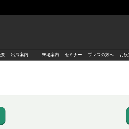
概要
出展案内
来場案内
セミナー
プレスの方へ
お役
国際 雑貨 EXPO
国際 ベビー＆キッズ EXPO
国際 ファッション雑貨
EXPO
国際 ヘルス＆ビューティグ
ッズ EXPO
国際 テーブル＆キッチンウ
ェア EXPO