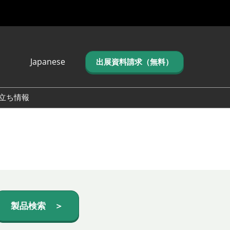
Japanese
出展資料請求（無料）
Japanese
English
立ち情報
简体中文
繁体中文
한국어 (네이버 블
로그)
製品検索 ＞