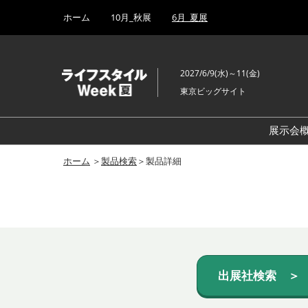
Press
ス
ホーム
10月_秋展
6月_夏展
Escape
キ
to
ッ
close
プ
the
2027/6/9(水)～11(金)
し
menu.
東京ビッグサイト
て
進
む
展示会
ホーム
＞
製品検索
＞製品詳細
出展社検索 ＞