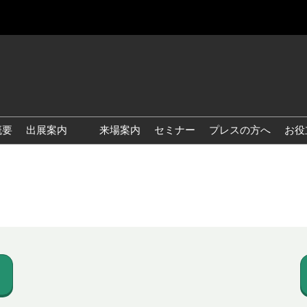
概要
出展案内
来場案内
セミナー
プレスの方へ
お役
国際 雑貨 EXPO
国際 ベビー＆キッズ EXPO
国際 ファッション雑貨
EXPO
国際 ヘルス＆ビューティグ
ッズ EXPO
国際 テーブル＆キッチンウ
ェア EXPO