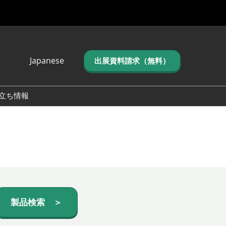
Japanese
出展資料請求（無料）
Japanese
English
立ち情報
简体中文
繁体中文
한국어 (네이버 블
로그)
製品検索 ＞