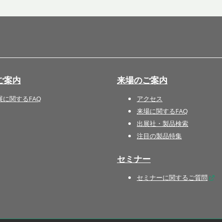
国際 文具・紙製品展 - ISOT
DESIGN TOKYO - 国際 デザ
イン製品展 -
推し活 EXPO
インバウンド向けグッズ
ご案内
来場のご案内
EXPO
“ときめく“デザインパッケー
展に関するFAQ
アクセス
ジEXPO
来場に関するFAQ
出展社・製品検索
注目の製品特集
セミナー
セミナーに関するご質問