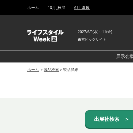
Press
ス
ホーム
10月_秋展
6月_夏展
Escape
キ
to
ッ
close
プ
the
2027/6/9(水)～11(金)
し
menu.
東京ビッグサイト
て
進
む
展示会
ホーム
＞
製品検索
＞製品詳細
出展社検索 ＞