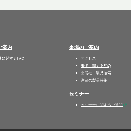
国際 文具・紙製品展 - ISOT
DESIGN TOKYO - 国際 デザ
イン製品展 -
推し活 EXPO
インバウンド向けグッズ
ご案内
来場のご案内
EXPO
“ときめく“デザインパッケー
展に関するFAQ
アクセス
ジEXPO
来場に関するFAQ
出展社・製品検索
注目の製品特集
セミナー
セミナーに関するご質問