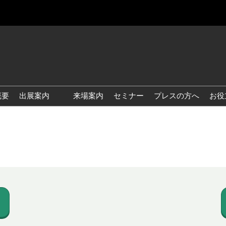
概要
出展案内
来場案内
セミナー
プレスの方へ
お役
国際 雑貨 EXPO
国際 ベビー＆キッズ EXPO
国際 ファッション雑貨
EXPO
国際 ヘルス＆ビューティグ
ッズ EXPO
国際 テーブル＆キッチンウ
ェア EXPO