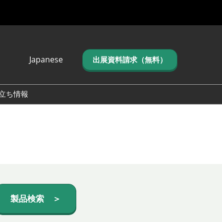
Japanese
出展資料請求（無料）
Japanese
English
立ち情報
简体中文
繁体中文
한국어 (네이버 블
로그)
製品検索 ＞