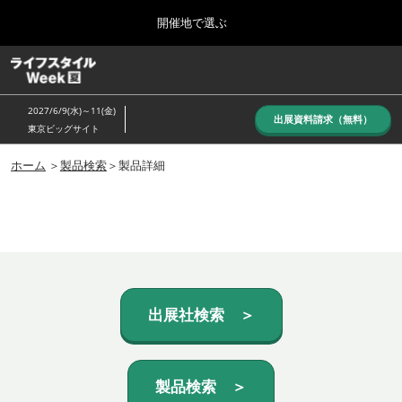
Press
ス
開催地で選ぶ
Escape
キ
to
ッ
close
ホーム
グ
プ
the
ロ
し
ー
menu.
2027/6/9(水)～11(金)
バ
出展資料請求（無料）
て
東京ビッグサイト
ル
進
ナ
10月_秋展
ビ
ホーム
＞
製品検索
＞製品詳細
む
2026年10月07日
ゲ
東京ビッグサイト/Tokyo Big Sight, Japan
ー
シ
ョ
6月_夏展
ン
2027年06月09日
を
東京ビッグサイト/Tokyo Big Sight, Japan
折
り
た
出展社検索 ＞
た
む
製品検索 ＞