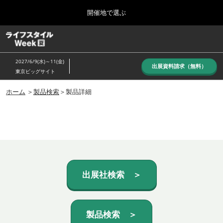
Press
ス
開催地で選ぶ
Escape
キ
to
ッ
close
ホーム
グ
プ
the
ロ
し
ー
menu.
2027/6/9(水)～11(金)
バ
出展資料請求（無料）
て
東京ビッグサイト
ル
進
ナ
10月_秋展
ビ
ホーム
＞
製品検索
＞製品詳細
む
2026年10月07日
ゲ
東京ビッグサイト/Tokyo Big Sight, Japan
ー
シ
ョ
6月_夏展
ン
2027年06月09日
を
東京ビッグサイト/Tokyo Big Sight, Japan
折
り
た
出展社検索 ＞
た
む
製品検索 ＞