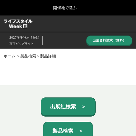
Press
ス
開催地で選ぶ
Escape
キ
to
ッ
close
ホーム
グ
プ
the
ロ
し
ー
menu.
2027/6/9(水)～11(金)
バ
出展資料請求（無料）
て
東京ビッグサイト
ル
進
ナ
10月_秋展
ビ
ホーム
＞
製品検索
＞製品詳細
む
2026年10月07日
ゲ
東京ビッグサイト/Tokyo Big Sight, Japan
ー
シ
ョ
6月_夏展
ン
2027年06月09日
を
東京ビッグサイト/Tokyo Big Sight, Japan
折
り
た
出展社検索 ＞
た
む
製品検索 ＞