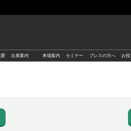
概要
出展案内
来場案内
セミナー
プレスの方へ
お役
国際 雑貨 EXPO
国際 ベビー＆キッズ EXPO
国際 ファッション雑貨
EXPO
国際 ヘルス＆ビューティグ
ッズ EXPO
国際 テーブル＆キッチンウ
ェア EXPO