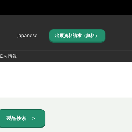
Japanese
出展資料請求（無料）
Japanese
English
立ち情報
简体中文
繁体中文
한국어 (네이버 블
로그)
製品検索 ＞