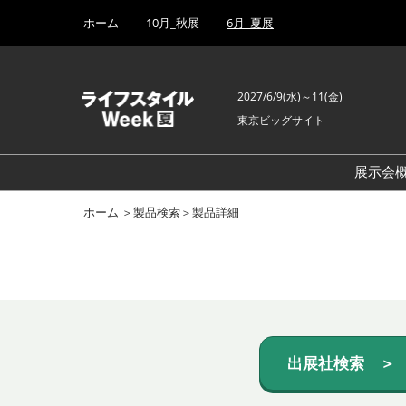
Press
ス
ホーム
10月_秋展
6月_夏展
Escape
キ
to
ッ
close
プ
the
2027/6/9(水)～11(金)
し
menu.
東京ビッグサイト
て
進
む
展示会
ホーム
＞
製品検索
＞製品詳細
出展社検索 ＞