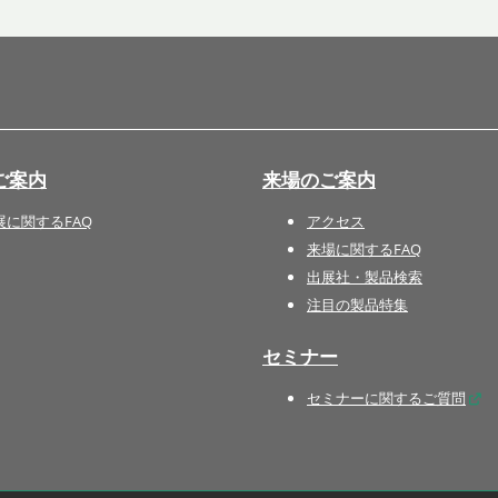
国際 文具・紙製品展 - ISOT
DESIGN TOKYO - 国際 デザ
イン製品展 -
推し活 EXPO
インバウンド向けグッズ
ご案内
来場のご案内
EXPO
“ときめく“デザインパッケー
展に関するFAQ
アクセス
ジEXPO
来場に関するFAQ
出展社・製品検索
注目の製品特集
セミナー
セミナーに関するご質問