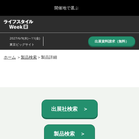
Press
ス
開催地で選ぶ
Escape
キ
to
ッ
close
ホーム
グ
プ
the
ロ
し
ー
menu.
2027/6/9(水)～11(金)
バ
出展資料請求（無料）
て
東京ビッグサイト
ル
進
ナ
10月_秋展
ビ
ホーム
＞
製品検索
＞製品詳細
む
2026年10月07日
ゲ
東京ビッグサイト/Tokyo Big Sight, Japan
ー
シ
ョ
6月_夏展
ン
2027年06月09日
を
東京ビッグサイト/Tokyo Big Sight, Japan
折
り
た
出展社検索 ＞
た
む
製品検索 ＞