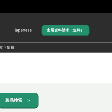
Japanese
出展資料請求（無料）
Japanese
English
立ち情報
简体中文
繁体中文
한국어 (네이버 블
로그)
製品検索 ＞