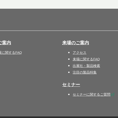
国際 文具・紙製品展 - ISOT
DESIGN TOKYO - 国際 デザ
イン製品展 -
推し活 EXPO
インバウンド向けグッズ
ご案内
来場のご案内
EXPO
“ときめく“デザインパッケー
展に関するFAQ
アクセス
ジEXPO
来場に関するFAQ
出展社・製品検索
注目の製品特集
セミナー
セミナーに関するご質問