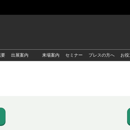
概要
出展案内
来場案内
セミナー
プレスの方へ
お役
国際 雑貨 EXPO
国際 ベビー＆キッズ EXPO
国際 ファッション雑貨
EXPO
国際 ヘルス＆ビューティグ
ッズ EXPO
国際 テーブル＆キッチンウ
ェア EXPO