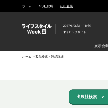
Press
ス
ホーム
10月_秋展
6月_夏展
Escape
キ
to
ッ
close
プ
the
2027/6/9(水)～11(金)
し
menu.
東京ビッグサイト
て
進
む
展示会
ホーム
＞
製品検索
＞製品詳細
出展社検索 ＞