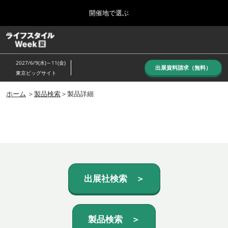
Press
ス
開催地で選ぶ
Escape
キ
to
ッ
close
ホーム
グ
プ
the
ロ
し
ー
menu.
2027/6/9(水)～11(金)
バ
出展資料請求（無料）
て
東京ビッグサイト
ル
進
ナ
10月_秋展
ビ
ホーム
＞
製品検索
＞製品詳細
む
2026年10月07日
ゲ
東京ビッグサイト/Tokyo Big Sight, Japan
ー
シ
ョ
6月_夏展
ン
2027年06月09日
を
東京ビッグサイト/Tokyo Big Sight, Japan
折
り
た
出展社検索 ＞
た
む
製品検索 ＞