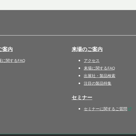
国際 文具・紙製品展 - ISOT
DESIGN TOKYO - 国際 デザ
イン製品展 -
推し活 EXPO
インバウンド向けグッズ
ご案内
来場のご案内
EXPO
“ときめく“デザインパッケー
展に関するFAQ
アクセス
ジEXPO
来場に関するFAQ
出展社・製品検索
注目の製品特集
セミナー
セミナーに関するご質問