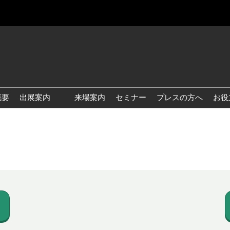
概要
出展案内
来場案内
セミナー
プレスの方へ
お役
国際 雑貨 EXPO
国際 ベビー＆キッズ EXPO
国際 ファッション雑貨
EXPO
国際 ヘルス＆ビューティグ
ッズ EXPO
国際 テーブル＆キッチンウ
ェア EXPO