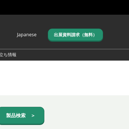
Japanese
出展資料請求（無料）
Japanese
English
立ち情報
简体中文
繁体中文
한국어 (네이버 블
로그)
製品検索 ＞