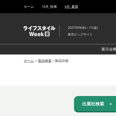
Press
ス
ホーム
10月_秋展
6月_夏展
Escape
キ
to
ッ
close
プ
the
2027/6/9(水)～11(金)
し
menu.
東京ビッグサイト
て
進
む
展示会
ホーム
＞
製品検索
＞製品詳細
出展社検索 ＞