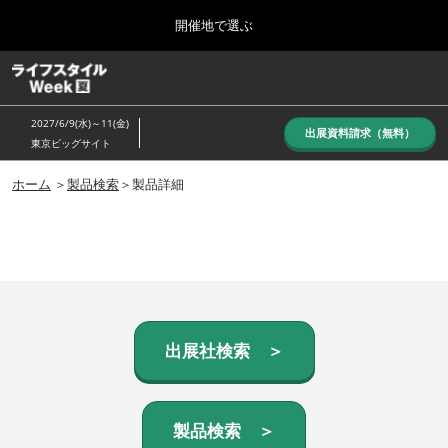
Press
ス
開催地で選ぶ
Escape
キ
to
ッ
close
ホーム
グ
プ
the
ロ
し
ー
menu.
2027/6/9(水)～11(金)
バ
出展資料請求（無料）
て
東京ビッグサイト
ル
進
ナ
10月_秋展
ビ
ホーム
＞
製品検索
＞製品詳細
む
2026年10月07日
ゲ
東京ビッグサイト/Tokyo Big Sight, Japan
ー
シ
ョ
6月_夏展
ン
2027年06月09日
を
東京ビッグサイト/Tokyo Big Sight, Japan
折
り
た
出展社検索 ＞
た
む
製品検索 ＞