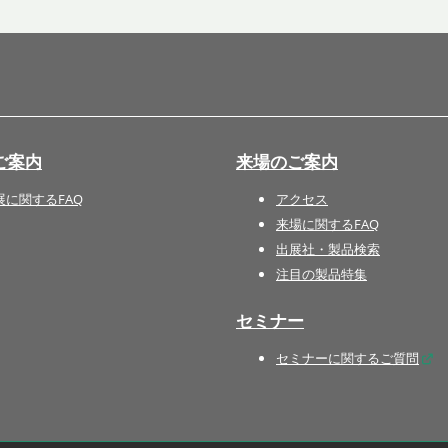
国際 文具・紙製品展 - ISOT
DESIGN TOKYO - 国際 デザ
イン製品展 -
推し活 EXPO
インバウンド向けグッズ
ご案内
来場のご案内
EXPO
“ときめく“デザインパッケー
展に関するFAQ
アクセス
ジEXPO
来場に関するFAQ
出展社・製品検索
注目の製品特集
セミナー
セミナーに関するご質問