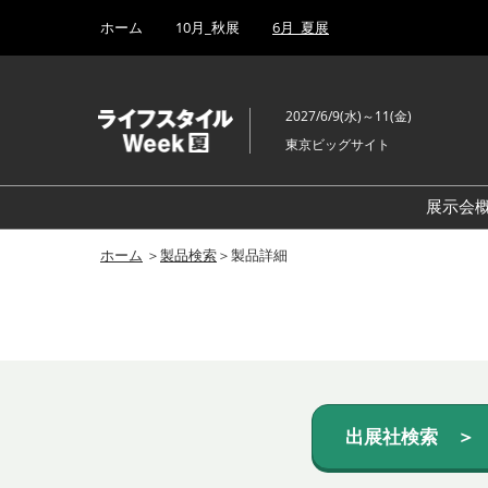
Press
ス
ホーム
10月_秋展
6月_夏展
Escape
キ
to
ッ
close
プ
the
2027/6/9(水)～11(金)
し
menu.
東京ビッグサイト
て
進
む
展示会
ホーム
＞
製品検索
＞製品詳細
出展社検索 ＞