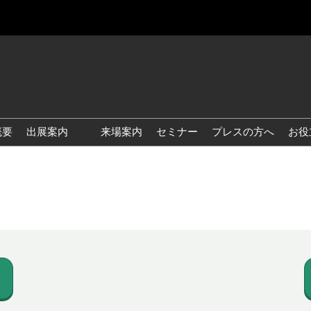
概要
出展案内
来場案内
セミナー
プレスの方へ
お役
国際 雑貨 EXPO
国際 ベビー＆キッズ EXPO
国際 ファッション雑貨
EXPO
国際 ヘルス＆ビューティグ
ッズ EXPO
国際 テーブル＆キッチンウ
ェア EXPO