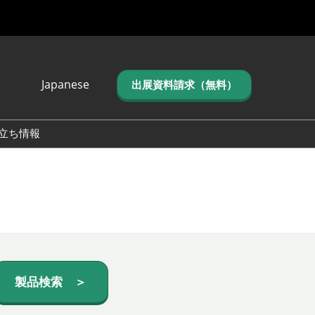
Japanese
出展資料請求（無料）
Japanese
English
立ち情報
简体中文
繁体中文
한국어 (네이버 블
로그)
製品検索 ＞