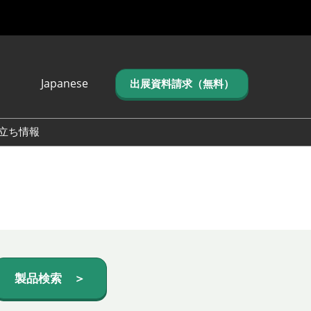
Japanese
出展資料請求（無料）
Japanese
English
立ち情報
简体中文
繁体中文
한국어 (네이버 블
로그)
製品検索 ＞