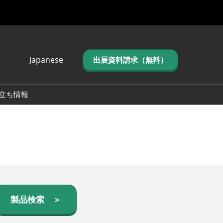
Japanese
出展資料請求（無料）
Japanese
English
立ち情報
简体中文
繁体中文
한국어 (네이버 블
로그)
製品検索 ＞