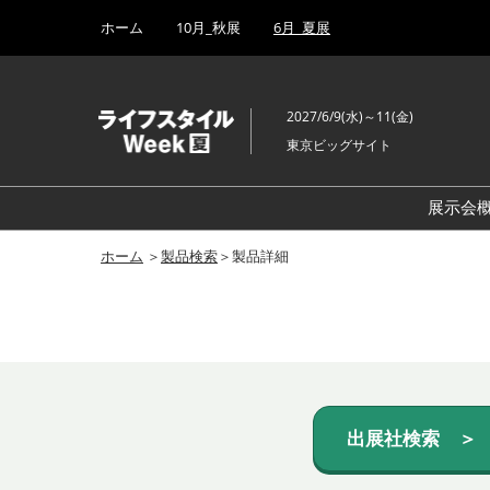
Press
ス
ホーム
10月_秋展
6月_夏展
Escape
キ
to
ッ
close
プ
the
2027/6/9(水)～11(金)
し
menu.
東京ビッグサイト
て
進
む
展示会
ホーム
＞
製品検索
＞製品詳細
出展社検索 ＞