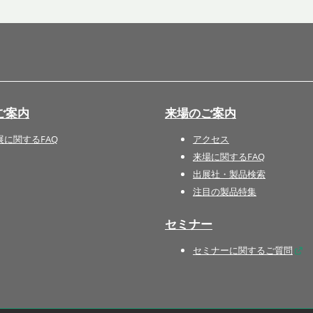
国際 文具・紙製品展 - ISOT
DESIGN TOKYO - 国際 デザ
イン製品展 -
推し活 EXPO
インバウンド向けグッズ
ご案内
来場のご案内
EXPO
“ときめく“デザインパッケー
展に関するFAQ
アクセス
ジEXPO
来場に関するFAQ
出展社・製品検索
注目の製品特集
セミナー
セミナーに関するご質問