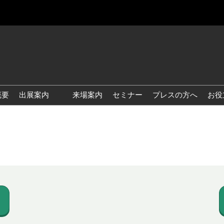
概要
出展案内
来場案内
セミナー
プレスの方へ
お役
国際 雑貨 EXPO
国際 ベビー＆キッズ EXPO
国際 ファッション雑貨
EXPO
国際 ヘルス＆ビューティグ
ッズ EXPO
国際 テーブル＆キッチンウ
ェア EXPO