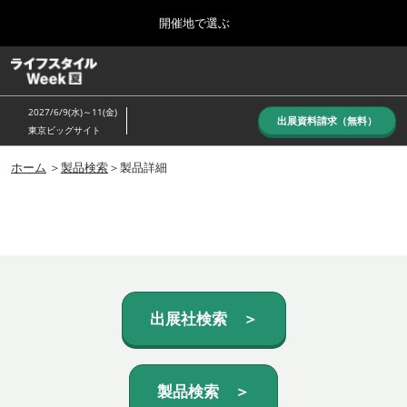
Press
ス
開催地で選ぶ
Escape
キ
to
ッ
close
ホーム
グ
プ
the
ロ
し
ー
menu.
2027/6/9(水)～11(金)
バ
出展資料請求（無料）
て
東京ビッグサイト
ル
進
ナ
10月_秋展
ビ
ホーム
＞
製品検索
＞製品詳細
む
2026年10月07日
ゲ
東京ビッグサイト/Tokyo Big Sight, Japan
ー
シ
ョ
6月_夏展
ン
2027年06月09日
を
東京ビッグサイト/Tokyo Big Sight, Japan
折
り
た
出展社検索 ＞
た
む
製品検索 ＞