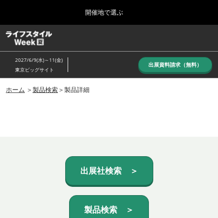
Press
ス
開催地で選ぶ
Escape
キ
to
ッ
close
ホーム
グ
プ
the
ロ
し
ー
menu.
2027/6/9(水)～11(金)
バ
出展資料請求（無料）
て
東京ビッグサイト
ル
進
ナ
10月_秋展
ビ
ホーム
＞
製品検索
＞製品詳細
む
2026年10月07日
ゲ
東京ビッグサイト/Tokyo Big Sight, Japan
ー
シ
ョ
6月_夏展
ン
2027年06月09日
を
東京ビッグサイト/Tokyo Big Sight, Japan
折
り
た
出展社検索 ＞
た
む
製品検索 ＞