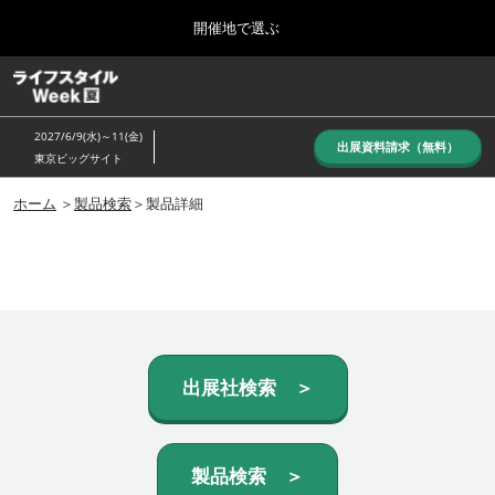
Press
ス
開催地で選ぶ
Escape
キ
to
ッ
close
ホーム
グ
プ
the
ロ
し
ー
menu.
2027/6/9(水)～11(金)
バ
出展資料請求（無料）
て
東京ビッグサイト
ル
進
ナ
10月_秋展
ビ
ホーム
＞
製品検索
＞製品詳細
む
2026年10月07日
ゲ
東京ビッグサイト/Tokyo Big Sight, Japan
ー
シ
ョ
6月_夏展
ン
2027年06月09日
を
東京ビッグサイト/Tokyo Big Sight, Japan
折
り
た
出展社検索 ＞
た
む
製品検索 ＞