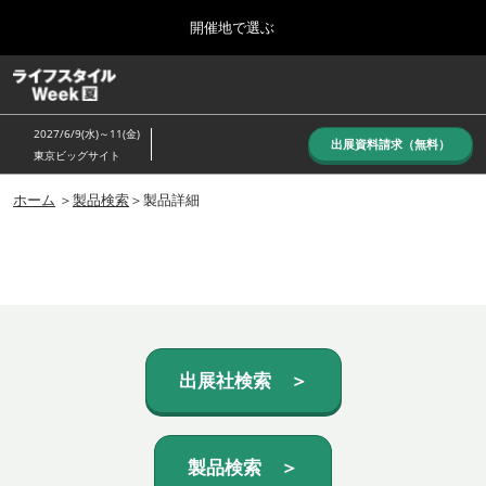
Press
ス
開催地で選ぶ
Escape
キ
to
ッ
close
ホーム
グ
プ
the
ロ
し
ー
menu.
2027/6/9(水)～11(金)
バ
出展資料請求（無料）
て
東京ビッグサイト
ル
進
ナ
10月_秋展
ビ
ホーム
＞
製品検索
＞製品詳細
む
2026年10月07日
ゲ
東京ビッグサイト/Tokyo Big Sight, Japan
ー
シ
ョ
6月_夏展
ン
2027年06月09日
を
東京ビッグサイト/Tokyo Big Sight, Japan
折
り
た
出展社検索 ＞
た
む
製品検索 ＞