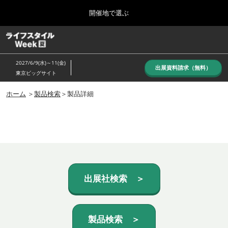
Press
ス
開催地で選ぶ
Escape
キ
to
ッ
close
ホーム
グ
プ
the
ロ
し
ー
menu.
2027/6/9(水)～11(金)
バ
出展資料請求（無料）
て
東京ビッグサイト
ル
進
ナ
10月_秋展
ビ
ホーム
＞
製品検索
＞製品詳細
む
2026年10月07日
ゲ
東京ビッグサイト/Tokyo Big Sight, Japan
ー
シ
ョ
6月_夏展
ン
2027年06月09日
を
東京ビッグサイト/Tokyo Big Sight, Japan
折
り
た
出展社検索 ＞
た
む
製品検索 ＞