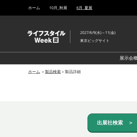
Press
ス
ホーム
10月_秋展
6月_夏展
Escape
キ
to
ッ
close
プ
the
2027/6/9(水)～11(金)
し
menu.
東京ビッグサイト
て
進
む
展示会
ホーム
＞
製品検索
＞製品詳細
出展社検索 ＞