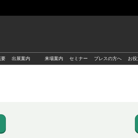
概要
出展案内
来場案内
セミナー
プレスの方へ
お役
国際 雑貨 EXPO
国際 ベビー＆キッズ EXPO
国際 ファッション雑貨
EXPO
国際 ヘルス＆ビューティグ
ッズ EXPO
国際 テーブル＆キッチンウ
ェア EXPO