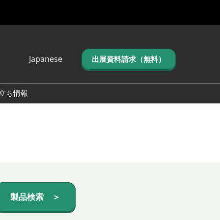
Japanese
出展資料請求（無料）
Japanese
English
立ち情報
简体中文
繁体中文
한국어 (네이버 블
로그)
製品検索 ＞