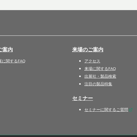
国際 文具・紙製品展 - ISOT
DESIGN TOKYO - 国際 デザ
イン製品展 -
推し活 EXPO
インバウンド向けグッズ
ご案内
来場のご案内
EXPO
“ときめく“デザインパッケー
展に関するFAQ
アクセス
ジEXPO
来場に関するFAQ
出展社・製品検索
注目の製品特集
セミナー
セミナーに関するご質問