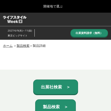
Press
ス
開催地で選ぶ
Escape
キ
to
ッ
close
ホーム
グ
プ
the
ロ
し
ー
menu.
2027/6/9(水)～11(金)
バ
出展資料請求（無料）
て
東京ビッグサイト
ル
進
ナ
10月_秋展
ビ
ホーム
＞
製品検索
＞製品詳細
む
2026年10月07日
ゲ
東京ビッグサイト/Tokyo Big Sight, Japan
ー
シ
ョ
6月_夏展
ン
2027年06月09日
を
東京ビッグサイト/Tokyo Big Sight, Japan
折
り
た
出展社検索 ＞
た
む
製品検索 ＞