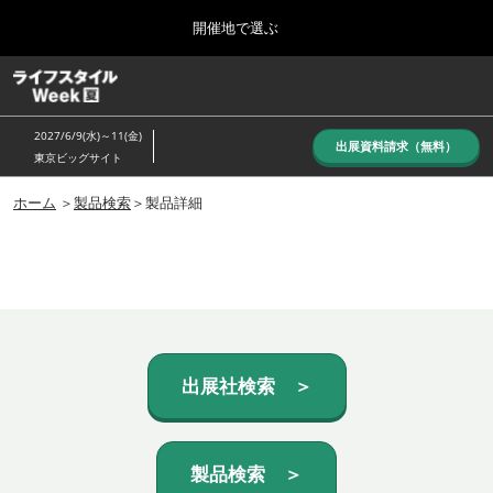
Press
ス
開催地で選ぶ
Escape
キ
to
ッ
close
ホーム
グ
プ
the
ロ
し
ー
menu.
2027/6/9(水)～11(金)
バ
出展資料請求（無料）
て
東京ビッグサイト
ル
進
ナ
10月_秋展
ビ
ホーム
＞
製品検索
＞製品詳細
む
2026年10月07日
ゲ
東京ビッグサイト/Tokyo Big Sight, Japan
ー
シ
ョ
6月_夏展
ン
2027年06月09日
を
東京ビッグサイト/Tokyo Big Sight, Japan
折
り
た
出展社検索 ＞
た
む
製品検索 ＞